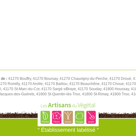
 de :
41270 Bouffry, 41270 Boursay, 41270 Chauvigny-du-Perche, 41270 Droué, 4
1270 Romilly, 41170 Arville, 41170 Baillou, 41170 Beauchêne, 41170 Choue, 411
l, 41170 St-Marc-du-Cor, 41170 Sargé s/Braye, 41170 Souday, 41800 Houssay, 41
t-Jacques-des-Guérets, 41800 St-Quentin-lès-Troo, 41800 St-Rimay, 41800 Troo, 41
" Établissement labélisé "