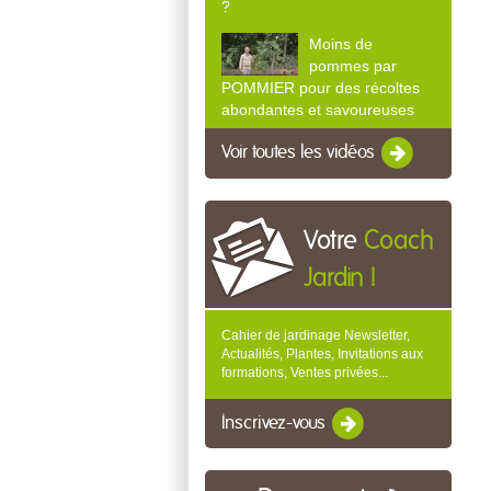
?
Moins de
pommes par
POMMIER pour des récoltes
abondantes et savoureuses
Voir toutes les vidéos
Votre
Coach
Jardin !
Cahier de jardinage Newsletter,
Actualités, Plantes, Invitations aux
formations, Ventes privées...
Inscrivez-vous