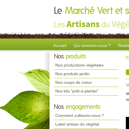
Le
Marché Vert et s
Artisans
Végé
Les
du
Accueil
Qui sommes-nous ?
Réali
Nos
produits
C
Nos productions végétales
Nos produits jardin
Nos coups de coeur
V
Nos kits "prêt-à-planter"
V
v
Nos
engagements
Comment cultivons-nous ?
Label artisan du végétal