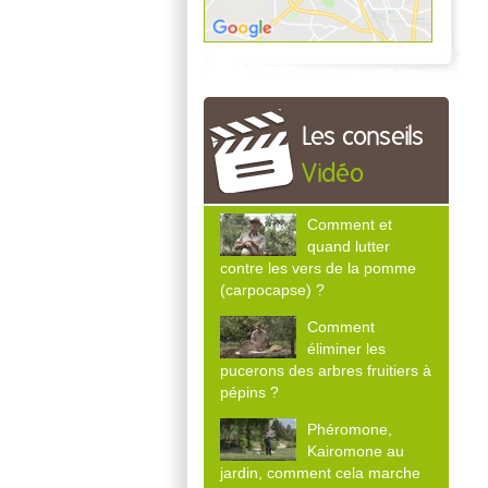
Les conseils
Vidéo
Comment et
quand lutter
contre les vers de la pomme
(carpocapse) ?
Comment
éliminer les
pucerons des arbres fruitiers à
pépins ?
Phéromone,
Kairomone au
jardin, comment cela marche