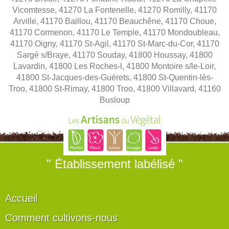
Vicomtesse, 41270 La Fontenelle, 41270 Romilly, 41170
Arville, 41170 Baillou, 41170 Beauchêne, 41170 Choue,
41170 Cormenon, 41170 Le Temple, 41170 Mondoubleau,
41170 Oigny, 41170 St-Agil, 41170 St-Marc-du-Cor, 41170
Sargé s/Braye, 41170 Souday, 41800 Houssay, 41800
Lavardin, 41800 Les Roches-l, 41800 Montoire s/le-Loir,
41800 St-Jacques-des-Guérets, 41800 St-Quentin-lès-
Troo, 41800 St-Rimay, 41800 Troo, 41800 Villavard, 41160
Busloup
" Établissement labélisé "
Accueil
Comment cultivons-nous