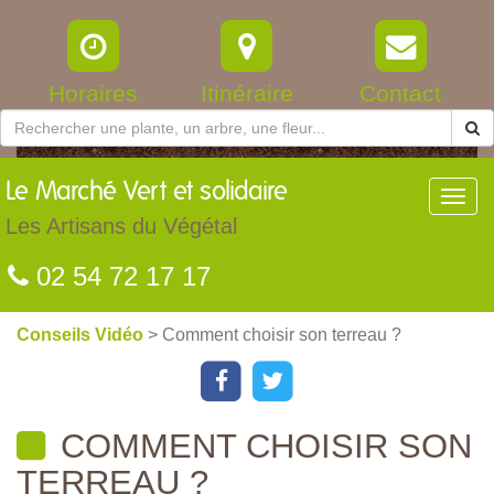
Horaires
Itinéraire
Contact
Le
Marché Vert et solidaire
Toggl
navig
Les Artisans du Végétal
02 54 72 17 17
Conseils Vidéo
> Comment choisir son terreau ?
COMMENT CHOISIR SON
TERREAU ?