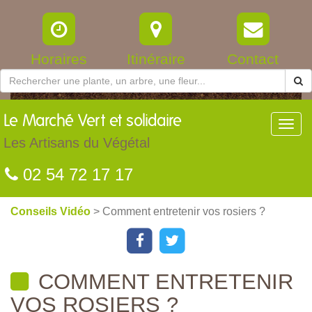
Horaires
Itinéraire
Contact
Le
Marché Vert et solidaire
Toggl
navig
Les Artisans du Végétal
02 54 72 17 17
Conseils Vidéo
> Comment entretenir vos rosiers ?
COMMENT ENTRETENIR
VOS ROSIERS ?