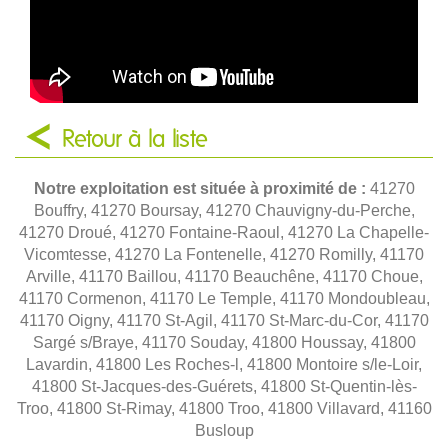
Retour à la liste
Notre exploitation est située à proximité de :
41270
Bouffry, 41270 Boursay, 41270 Chauvigny-du-Perche,
41270 Droué, 41270 Fontaine-Raoul, 41270 La Chapelle-
Vicomtesse, 41270 La Fontenelle, 41270 Romilly, 41170
Arville, 41170 Baillou, 41170 Beauchêne, 41170 Choue,
41170 Cormenon, 41170 Le Temple, 41170 Mondoubleau,
41170 Oigny, 41170 St-Agil, 41170 St-Marc-du-Cor, 41170
Sargé s/Braye, 41170 Souday, 41800 Houssay, 41800
Lavardin, 41800 Les Roches-l, 41800 Montoire s/le-Loir,
41800 St-Jacques-des-Guérets, 41800 St-Quentin-lès-
Troo, 41800 St-Rimay, 41800 Troo, 41800 Villavard, 41160
Busloup