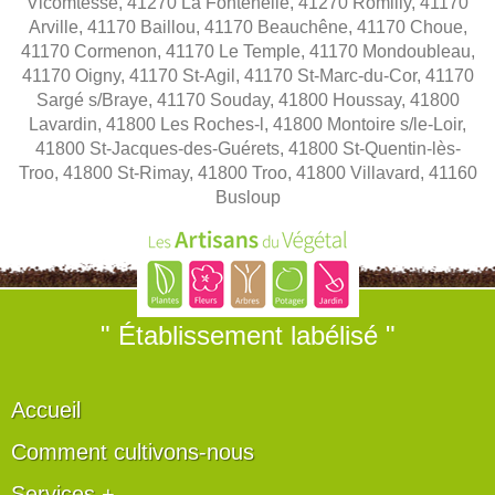
Vicomtesse, 41270 La Fontenelle, 41270 Romilly, 41170
Arville, 41170 Baillou, 41170 Beauchêne, 41170 Choue,
41170 Cormenon, 41170 Le Temple, 41170 Mondoubleau,
41170 Oigny, 41170 St-Agil, 41170 St-Marc-du-Cor, 41170
Sargé s/Braye, 41170 Souday, 41800 Houssay, 41800
Lavardin, 41800 Les Roches-l, 41800 Montoire s/le-Loir,
41800 St-Jacques-des-Guérets, 41800 St-Quentin-lès-
Troo, 41800 St-Rimay, 41800 Troo, 41800 Villavard, 41160
Busloup
" Établissement labélisé "
Accueil
Comment cultivons-nous
Services +