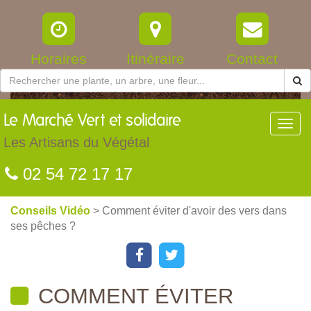
Horaires
Itinéraire
Contact
Le
Marché Vert et solidaire
Toggl
navig
Les Artisans du Végétal
02 54 72 17 17
Conseils Vidéo
> Comment éviter d'avoir des vers dans
ses pêches ?
COMMENT ÉVITER