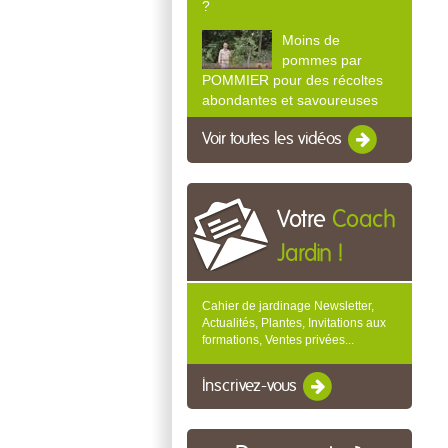
?
Moins de
pommes par
POMMIER pour des récoltes
abondantes et savoureuses
Voir toutes les vidéos
Votre
Coach
Jardin !
Cahier de jardinage Newsletter,
Actualités, Plantes, Invitations aux
formations, Ventes privées...
Inscrivez-vous