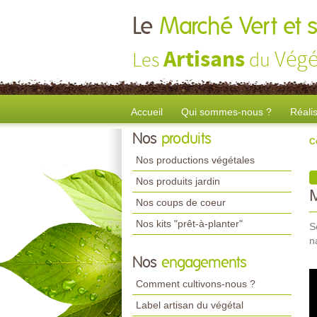
Le
Marché Vert et s
Artisans
Végé
Les
du
Accueil
Qui sommes-nous ?
Réali
Nos
produits
C
Nos productions végétales
Nos produits jardin
Nos coups de coeur
Nos kits "prêt-à-planter"
S
n
Nos
engagements
Comment cultivons-nous ?
Label artisan du végétal