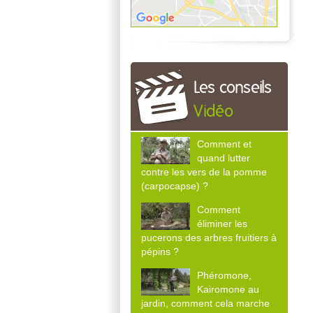
Les conseils
Vidéo
Comment et
quand lutter
contre les vers de la pomme
(carpocapse) ?
Comment
éliminer les
pucerons des arbres fruitiers à
pépins ?
Phéromone,
Kairomone au
jardin, comment cela marche