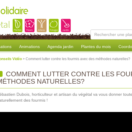
olidaire
tal
sations
Animations
Agenda jardin
Plantes du mois
Coordo
onseils Vidéo
> Comment lutter contre les fourmis avec des méthodes naturelles?
COMMENT LUTTER CONTRE LES FOUR
MÉTHODES NATURELLES?
ébastien Dubois, horticulteur et artisan du végétal va vous donner tou
aturellement des fourmis !