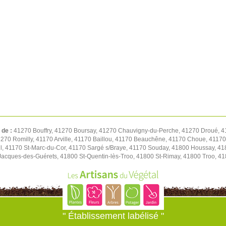
 de :
41270 Bouffry, 41270 Boursay, 41270 Chauvigny-du-Perche, 41270 Droué, 4
1270 Romilly, 41170 Arville, 41170 Baillou, 41170 Beauchêne, 41170 Choue, 411
l, 41170 St-Marc-du-Cor, 41170 Sargé s/Braye, 41170 Souday, 41800 Houssay, 41
t-Jacques-des-Guérets, 41800 St-Quentin-lès-Troo, 41800 St-Rimay, 41800 Troo, 41
" Établissement labélisé "