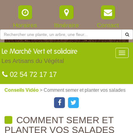
Horaires
Itinéraire
Contact
Le
Marché Vert et solidaire
Toggl
navig
Les Artisans du Végétal
02 54 72 17 17
Conseils Vidéo
> Comment semer et planter vos salades
COMMENT SEMER ET
PLANTER VOS SALADES