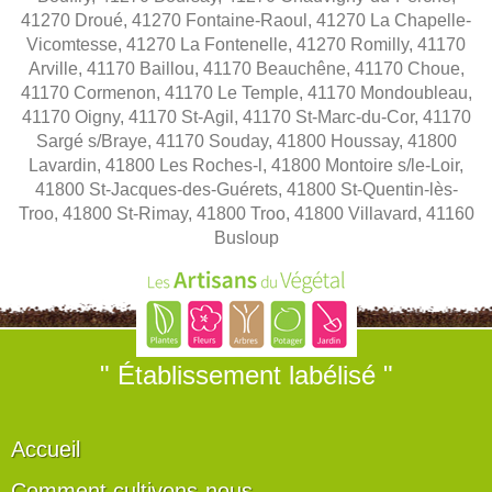
41270 Droué, 41270 Fontaine-Raoul, 41270 La Chapelle-
Vicomtesse, 41270 La Fontenelle, 41270 Romilly, 41170
Arville, 41170 Baillou, 41170 Beauchêne, 41170 Choue,
41170 Cormenon, 41170 Le Temple, 41170 Mondoubleau,
41170 Oigny, 41170 St-Agil, 41170 St-Marc-du-Cor, 41170
Sargé s/Braye, 41170 Souday, 41800 Houssay, 41800
Lavardin, 41800 Les Roches-l, 41800 Montoire s/le-Loir,
41800 St-Jacques-des-Guérets, 41800 St-Quentin-lès-
Troo, 41800 St-Rimay, 41800 Troo, 41800 Villavard, 41160
Busloup
" Établissement labélisé "
Accueil
Comment cultivons-nous