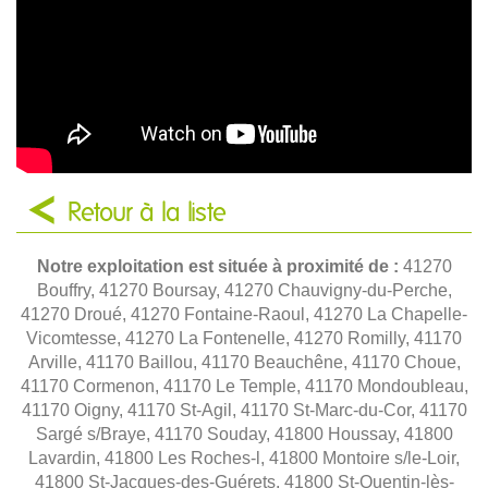
Retour à la liste
Notre exploitation est située à proximité de :
41270
Bouffry, 41270 Boursay, 41270 Chauvigny-du-Perche,
41270 Droué, 41270 Fontaine-Raoul, 41270 La Chapelle-
Vicomtesse, 41270 La Fontenelle, 41270 Romilly, 41170
Arville, 41170 Baillou, 41170 Beauchêne, 41170 Choue,
41170 Cormenon, 41170 Le Temple, 41170 Mondoubleau,
41170 Oigny, 41170 St-Agil, 41170 St-Marc-du-Cor, 41170
Sargé s/Braye, 41170 Souday, 41800 Houssay, 41800
Lavardin, 41800 Les Roches-l, 41800 Montoire s/le-Loir,
41800 St-Jacques-des-Guérets, 41800 St-Quentin-lès-