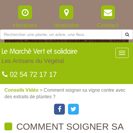
Horaires
Itinéraire
Contact
Le
Marché Vert et solidaire
Toggl
navig
Les Artisans du Végétal
02 54 72 17 17
Conseils Vidéo
> Comment soigner sa vigne contre avec
des extraits de plantes ?
COMMENT SOIGNER SA