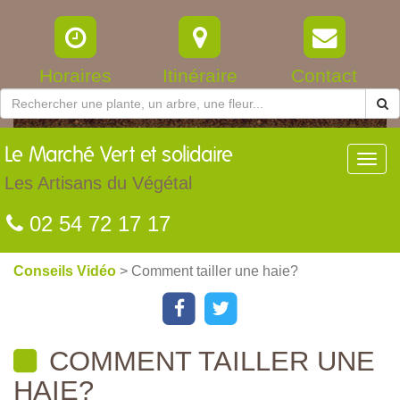
Horaires
Itinéraire
Contact
Le
Marché Vert et solidaire
Toggl
navig
Les Artisans du Végétal
02 54 72 17 17
Conseils Vidéo
> Comment tailler une haie?
COMMENT TAILLER UNE
HAIE?