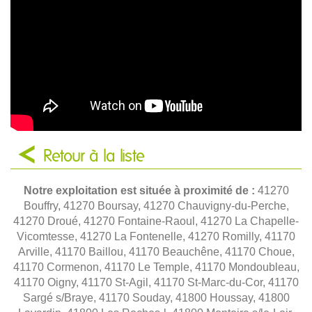
Retour à la liste
Notre exploitation est située à proximité de :
41270
Bouffry, 41270 Boursay, 41270 Chauvigny-du-Perche,
41270 Droué, 41270 Fontaine-Raoul, 41270 La Chapelle-
Vicomtesse, 41270 La Fontenelle, 41270 Romilly, 41170
Arville, 41170 Baillou, 41170 Beauchêne, 41170 Choue,
41170 Cormenon, 41170 Le Temple, 41170 Mondoubleau,
41170 Oigny, 41170 St-Agil, 41170 St-Marc-du-Cor, 41170
Sargé s/Braye, 41170 Souday, 41800 Houssay, 41800