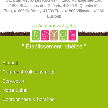
Lavardin, 41800 Les Roches-l, 41800 Montoire s/le-Loir,
41800 St-Jacques-des-Guérets, 41800 St-Quentin-lès-
Troo, 41800 St-Rimay, 41800 Troo, 41800 Villavard, 41160
Busloup
" Établissement labélisé "
Accueil
Comment cultivons-nous
Services +
Notre Label
Coordonnées & horaires
|