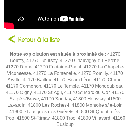
Retour à la liste
Notre exploitation est située à proximité de :
41270
Bouffry, 41270 Boursay, 41270 Chauvigny-du-Perche,
41270 Droué, 41270 Fontaine-Raoul, 41270 La Chapelle-
Vicomtesse, 41270 La Fontenelle, 41270 Romilly, 41170
Arville, 41170 Baillou, 41170 Beauchêne, 41170 Choue,
41170 Cormenon, 41170 Le Temple, 41170 Mondoubleau,
41170 Oigny, 41170 St-Agil, 41170 St-Marc-du-Cor, 41170
Sargé s/Braye, 41170 Souday, 41800 Houssay, 41800
Lavardin, 41800 Les Roches-l, 41800 Montoire s/le-Loir,
41800 St-Jacques-des-Guérets, 41800 St-Quentin-lès-
Troo, 41800 St-Rimay, 41800 Troo, 41800 Villavard, 41160
Busloup