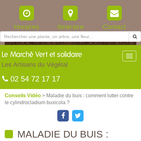
Horaires
Itinéraire
Contact
Le
Marché Vert et solidaire
Toggl
navig
Les Artisans du Végétal
02 54 72 17 17
Conseils Vidéo
> Maladie du buis : comment lutter contre
le cylindrocladium buxicola ?
MALADIE DU BUIS :