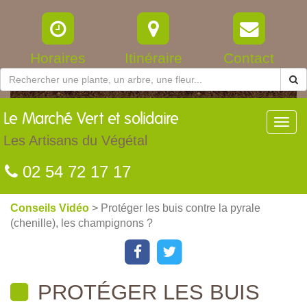
Horaires
Itinéraire
Contact
Le
Marché Vert et solidaire
Toggl
navig
Les Artisans du Végétal
02 54 72 17 17
Conseils Vidéo
> Protéger les buis contre la pyrale
(chenille), les champignons ?
PROTÉGER LES BUIS