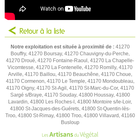
Retour à la liste
Notre exploitation est située à proximité de :
41270
Bouffry, 41270 Boursay, 41270 Chauvigny-du-Perche,
41270 Droué, 41270 Fontaine-Raoul, 41270 La Chapelle-
Vicomtesse, 41270 La Fontenelle, 41270 Romilly, 41170
Arville, 41170 Baillou, 41170 Beauchêne, 41170 Choue,
41170 Cormenon, 41170 Le Temple, 41170 Mondoubleau,
41170 Oigny, 41170 St-Agil, 41170 St-Marc-du-Cor, 41170
Sargé s/Braye, 41170 Souday, 41800 Houssay, 41800
Lavardin, 41800 Les Roches-l, 41800 Montoire s/le-Loir,
41800 St-Jacques-des-Guérets, 41800 St-Quentin-lès-
Troo, 41800 St-Rimay, 41800 Troo, 41800 Villavard, 41160
Busloup