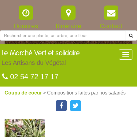
Horaires
Itinéraire
Contact
Le
Marché Vert et solidaire
Toggl
navig
Les Artisans du Végétal
02 54 72 17 17
Coups de coeur
> Compositions faites par nos salariés