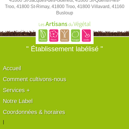
41800 St-Jacques-des-Guérets, 41800 St-Quentin-lès-
Troo, 41800 St-Rimay, 41800 Troo, 41800 Villavard, 41160
Busloup
" Établissement labélisé "
Accueil
Comment cultivons-nous
Services +
Notre Label
Coordonnées & horaires
|