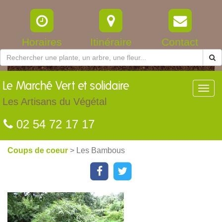
Horaires
Itinéraire
Contact
Le
Marché Vert et solidaire
Toggl
navig
Les Artisans du Végétal
02 54 72 17 17
Coups de coeur
> Les Bambous