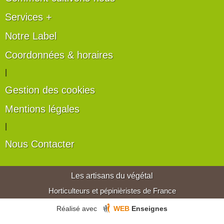
Services +
Notre Label
Coordonnées & horaires
|
Gestion des cookies
Mentions légales
|
Nous Contacter
Les artisans du végétal
Horticulteurs et pépinièristes de France
Réalisé avec
WEB
Enseignes