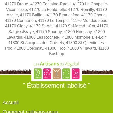
41270 Droué, 41270 Fontaine-Raoul, 41270 La Chapelle-
Vicomtesse, 41270 La Fontenelle, 41270 Romilly, 41170
Arville, 41170 Baillou, 41170 Beauchêne, 41170 Choue,
41170 Cormenon, 41170 Le Temple, 41170 Mondoubleau,
41170 Oigny, 41170 St-Agil, 41170 St-Marc-du-Cor, 41170
Sargé s/Braye, 41170 Souday, 41800 Houssay, 41800
Lavardin, 41800 Les Roches-l, 41800 Montoire s/le-Loir,
41800 St-Jacques-des-Guérets, 41800 St-Quentin-lès-
Troo, 41800 St-Rimay, 41800 Troo, 41800 Villavard, 41160
Busloup
" Établissement labélisé "
Accueil
Comment cultivons-nous