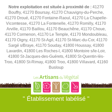
Notre exploitation est située à proximité de :
41270
Bouffry, 41270 Boursay, 41270 Chauvigny-du-Perche,
41270 Droué, 41270 Fontaine-Raoul, 41270 La Chapelle-
Vicomtesse, 41270 La Fontenelle, 41270 Romilly, 41170
Arville, 41170 Baillou, 41170 Beauchêne, 41170 Choue,
41170 Cormenon, 41170 Le Temple, 41170 Mondoubleau,
41170 Oigny, 41170 St-Agil, 41170 St-Marc-du-Cor, 41170
Sargé s/Braye, 41170 Souday, 41800 Houssay, 41800
Lavardin, 41800 Les Roches-l, 41800 Montoire s/le-Loir,
41800 St-Jacques-des-Guérets, 41800 St-Quentin-lès-
Troo, 41800 St-Rimay, 41800 Troo, 41800 Villavard, 41160
Busloup
" Établissement labélisé "