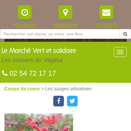
Horaires
Itinéraire
Contact
Le
Marché Vert et solidaire
Toggl
navig
Les Artisans du Végétal
02 54 72 17 17
Coups de coeur
> Les sauges arbustives