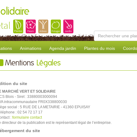
olidaire
tal
sations
Animations
Agenda jardin
Plantes du mois
Coordo
Mentions
Légales
dition du site
E MARCHÉ VERT ET SOLIDAIRE
CS Blois - Siret : 33880003000094
VA intracommunautaire FR0X338800030
iège social : 5 RUE DE LA METAIRIE - 41360 EPUISAY
éléphone : 02 54 72 17 17
ontact :
formulaire contact
 directeur de la publication est le représentant légal de l’entreprise.
ébergement du site