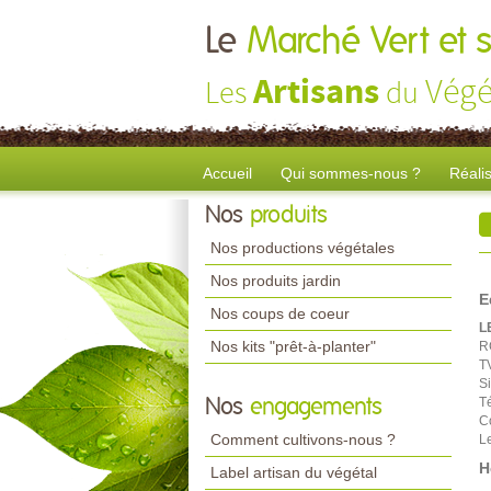
Le
Marché Vert et s
Artisans
Végé
Les
du
Accueil
Qui sommes-nous ?
Réali
Nos
produits
Nos productions végétales
Nos produits jardin
E
Nos coups de coeur
L
Nos kits "prêt-à-planter"
R
T
S
T
Nos
engagements
C
Comment cultivons-nous ?
Le
H
Label artisan du végétal