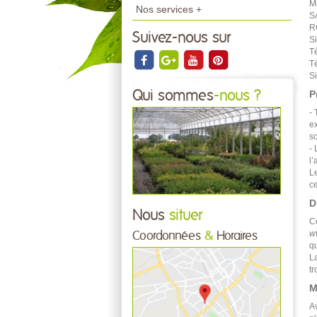
M
Nos services +
S
R
Suivez-nous sur
S
T
T
Si
Qui sommes
-nous ?
P
- 
ex
s
- 
l’
Le
ce
D
Nous
situer
C
w
Coordonnées
&
Horaires
qu
La
tr
M
A