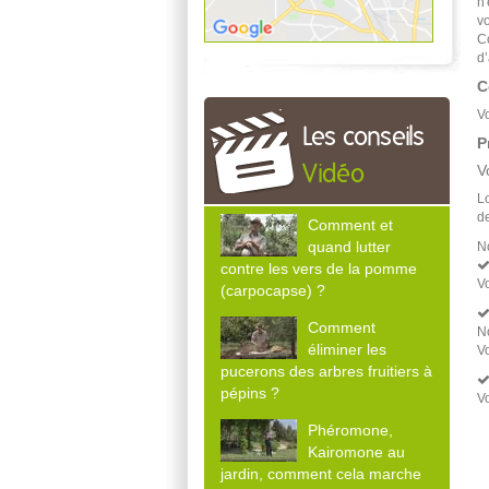
n
v
Co
d
C
V
Les conseils
P
V
Vidéo
L
de
Comment et
quand lutter
N
contre les vers de la pomme
Vo
(carpocapse) ?
Comment
No
éliminer les
V
pucerons des arbres fruitiers à
pépins ?
V
Phéromone,
Kairomone au
jardin, comment cela marche