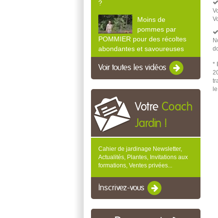
?
V
V
Moins de
pommes par
POMMIER pour des récoltes
No
abondantes et savoureuses
d
*
Voir toutes les vidéos
2
tr
l
Votre
Coach
Jardin !
Cahier de jardinage Newsletter,
Actualités, Plantes, Invitations aux
formations, Ventes privées...
Inscrivez-vous