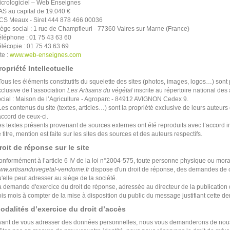
icrologiciel – Web Enseignes
AS au capital de 19.040 €
CS Meaux - Siret 444 878 466 00036
iège social : 1 rue de Champfleuri - 77360 Vaires sur Marne (France)
éléphone : 01 75 43 63 60
élécopie : 01 75 43 63 69
te :
www.web-enseignes.com
ropriété Intellectuelle
Tous les éléments constitutifs du squelette des sites (photos, images, logos…) sont p
clusive de l’association
Les Artisans du végétal
inscrite au répertoire national de
ocial : Maison de l’Agriculture - Agroparc - 84912 AVIGNON Cedex 9.
Les contenus du site (textes, articles…) sont la propriété exclusive de leurs auteurs
accord de ceux-ci.
s textes présents provenant de sources externes ont été reproduits avec l’accord imp
 titre, mention est faite sur les sites des sources et des auteurs respectifs.
roit de réponse sur le site
onformément à l’article 6 IV de la loi n°2004-575, toute personne physique ou mor
ww.artisanduvegetal-vendome.fr
dispose d'un droit de réponse, des demandes de 
'elle peut adresser au siège de la société.
 demande d'exercice du droit de réponse, adressée au directeur de la publication d
ois mois à compter de la mise à disposition du public du message justifiant cette 
odalités d’exercice du droit d’accès
vant de vous adresser des données personnelles, nous vous demanderons de nous f