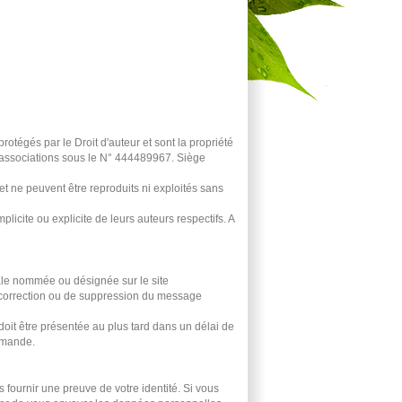
rotégés par le Droit d'auteur et sont la propriété
s associations sous le N° 444489967. Siège
 et ne peuvent être reproduits ni exploités sans
licite ou explicite de leurs auteurs respectifs. A
ale nommée ou désignée sur le site
correction ou de suppression du message
oit être présentée au plus tard dans un délai de
demande.
ournir une preuve de votre identité. Si vous