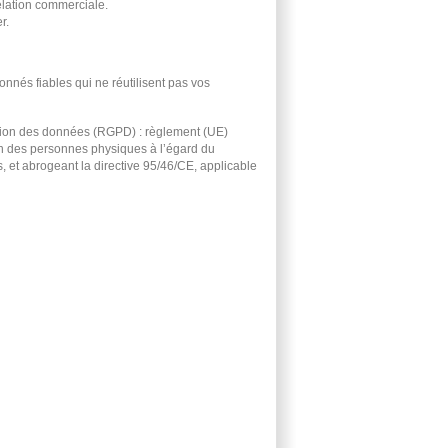
lation commerciale.
r.
nnés fiables qui ne réutilisent pas vos
ction des données (RGPD) : règlement (UE)
on des personnes physiques à l’égard du
, et abrogeant la directive 95/46/CE, applicable