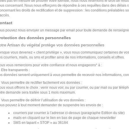
'êtes pas en mesure de prouver votre identité, nous nous réservons le droit de ref
ous concernant. Nous nous efforçons de répondre à ces requêtes dans des délais r
ncernant les droits de rectification et de suppression : les conditions préalables so
’accès.
ontact
ous pouvez nous envoyer un message par email pour toute demande de renseignemen
rotection des données personnelles
otre Artisan du végétal protège vos données personnelles
orsque vous devenez « client privilège », vous nous communiquez certaines de vos
s courriers, mails, ou sms et profiter ainsi de nos informations, conseils et offres.
ous vous remercions pour votre confiance et nous engageons* à :
Etre transparents :
s données servent uniquement à vous permettre de recevoir nos informations, conse
Vous permettre de rectifier facilement vos données :
us vous offrons le choix : venir nous voir, ou par courrier, ou par mail ou par télép
otre demande sera traitée sous 1 mois maximum.
Vous permettre de définir l’utilisation de vos données :
ous pouvez à tout moment demander de suspendre les envois de :
courriers par courrier à l’adresse ci-dessus (paragraphe Edition du site)
mails en cliquant sur le lien en bas de page de chaque newsletter
SMS en tapant « STOP » au 36184