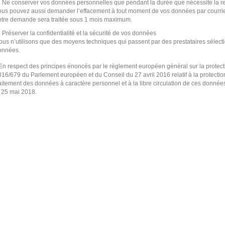
Ne conserver vos données personnelles que pendant la durée que nécessite la re
ous pouvez aussi demander l’effacement à tout moment de vos données par courrie
otre demande sera traitée sous 1 mois maximum.
Préserver la confidentialité et la sécurité de vos données
us n’utilisons que des moyens techniques qui passent par des prestataires sélectio
onnées.
 En respect des principes énoncés par le règlement européen général sur la prote
016/679 du Parlement européen et du Conseil du 27 avril 2016 relatif à la protecti
aitement des données à caractère personnel et à la libre circulation de ces données
e 25 mai 2018.