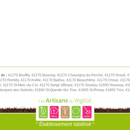
 de :
41270 Bouffry, 41270 Boursay, 41270 Chauvigny-du-Perche, 41270 Droué, 4
1270 Romilly, 41170 Arville, 41170 Baillou, 41170 Beauchêne, 41170 Choue, 411
l, 41170 St-Marc-du-Cor, 41170 Sargé s/Braye, 41170 Souday, 41800 Houssay, 41
t-Jacques-des-Guérets, 41800 St-Quentin-lès-Troo, 41800 St-Rimay, 41800 Troo, 41
" Établissement labélisé "