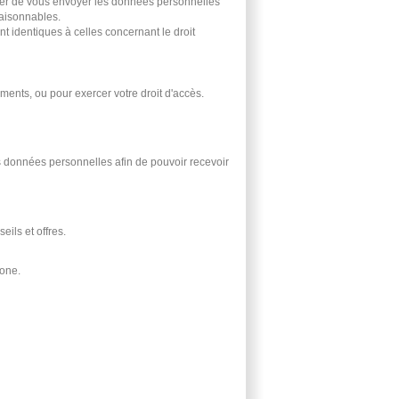
user de vous envoyer les données personnelles
aisonnables.
nt identiques à celles concernant le droit
ts, ou pour exercer votre droit d'accès.
 données personnelles afin de pouvoir recevoir
ils et offres.
hone.