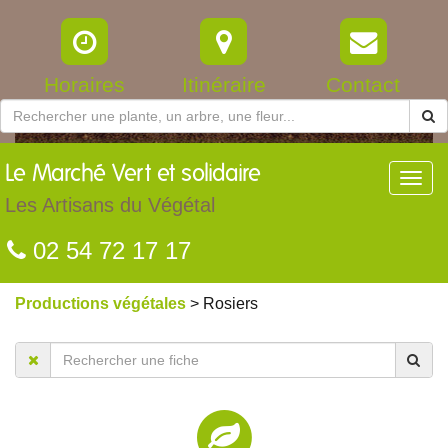
Horaires
Itinéraire
Contact
Le
Marché Vert et solidaire
Toggl
navig
Les Artisans du Végétal
02 54 72 17 17
Productions végétales
> Rosiers