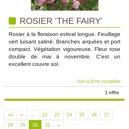
ROSIER 'THE FAIRY'
Rosier à la floraison estival longue. Feuillage
vert luisant satiné. Branches arquées et port
compact. Végétation vigoureuse. Fleur rose
double de mai à novembre. C'est un
excellent couvre sol.
Voir la fiche complète
1 offre
««
«
…
22
23
24
25
26
27
28
29
30
31
»