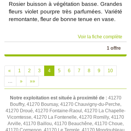
Rosier buisson à végétation basse. Grandes
fleurs violet pourpre très parfumées. Variété
remontante, fleur de bonne tenue en vase.
Voir la fiche complète
1 offre
«
1
2
3
4
5
6
7
8
9
10
…
»
»»
Notre exploitation est située à proximité de :
41270
Bouffry, 41270 Boursay, 41270 Chauvigny-du-Perche,
41270 Droué, 41270 Fontaine-Raoul, 41270 La Chapelle-
Vicomtesse, 41270 La Fontenelle, 41270 Romilly, 41170
Arville, 41170 Baillou, 41170 Beauchêne, 41170 Choue,
41170 Cormenon, 41170 Le Temple, 41170 Mondoubleau,