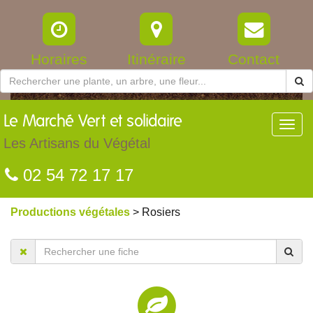
Horaires
Itinéraire
Contact
Le
Marché Vert et solidaire
Toggl
navig
Les Artisans du Végétal
02 54 72 17 17
Productions végétales
> Rosiers