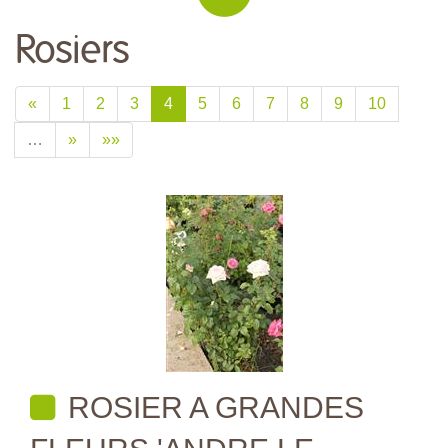
Rosiers
«
1
2
3
4
5
6
7
8
9
10
…
»
»»
ROSIER A GRANDES