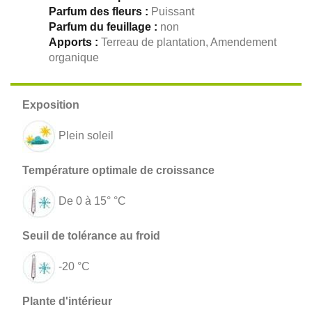
Parfum des fleurs :
Puissant
Parfum du feuillage :
non
Apports :
Terreau de plantation, Amendement
organique
Plein soleil
De 0 à 15° °C
-20 °C