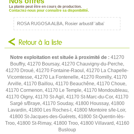
Nos offres
La plante peut être en cours de production.
Contactez-nous pour connaître sa disponibilité.
ROSA RUGOSA ALBA, Rosier arbustif 'alba'
Retour à la liste
Notre exploitation est située à proximité de :
41270
Bouffry, 41270 Boursay, 41270 Chauvigny-du-Perche,
41270 Droué, 41270 Fontaine-Raoul, 41270 La Chapelle-
Vicomtesse, 41270 La Fontenelle, 41270 Romilly, 41170
Arville, 41170 Baillou, 41170 Beauchêne, 41170 Choue,
41170 Cormenon, 41170 Le Temple, 41170 Mondoubleau,
41170 Oigny, 41170 St-Agil, 41170 St-Marc-du-Cor, 41170
Sargé s/Braye, 41170 Souday, 41800 Houssay, 41800
Lavardin, 41800 Les Roches-l, 41800 Montoire s/le-Loir,
41800 St-Jacques-des-Guérets, 41800 St-Quentin-lès-
Troo, 41800 St-Rimay, 41800 Troo, 41800 Villavard, 41160
Busloup