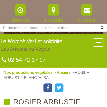
Horaires
Itinéraire
Contact
Le
Marché Vert et solidaire
Toggl
navig
Les Artisans du Végétal
02 54 72 17 17
Nos productions végétales
>
Rosiers
> ROSIER
ARBUSTIF BLANC 'ALBA'
ROSIER ARBUSTIF