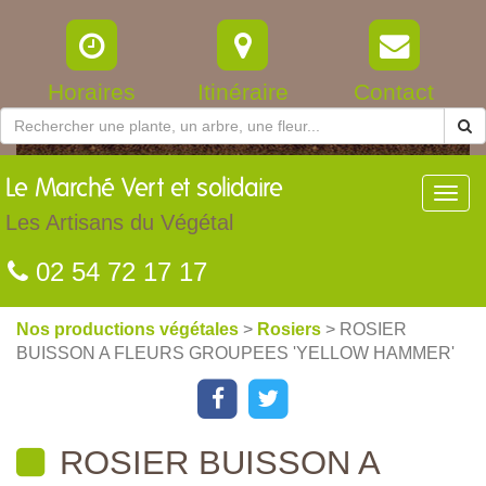
Horaires
Itinéraire
Contact
Le
Marché Vert et solidaire
Toggl
navig
Les Artisans du Végétal
02 54 72 17 17
Nos productions végétales
>
Rosiers
> ROSIER
BUISSON A FLEURS GROUPEES 'YELLOW HAMMER'
ROSIER BUISSON A