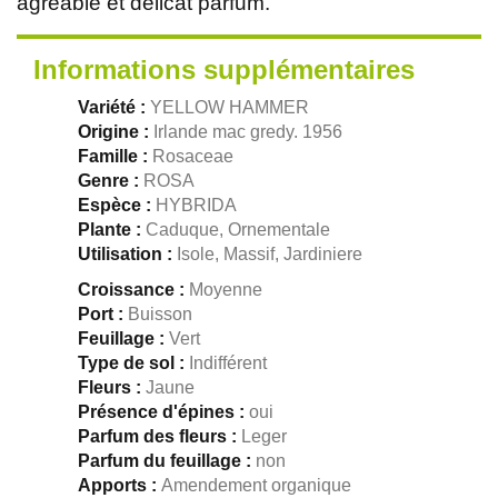
agréable et délicat parfum.
Informations supplémentaires
Variété :
YELLOW HAMMER
Origine :
Irlande mac gredy. 1956
Famille :
Rosaceae
Genre :
ROSA
Espèce :
HYBRIDA
Plante :
Caduque, Ornementale
Utilisation :
Isole, Massif, Jardiniere
Croissance :
Moyenne
Port :
Buisson
Feuillage :
Vert
Type de sol :
Indifférent
Fleurs :
Jaune
Présence d'épines :
oui
Parfum des fleurs :
Leger
Parfum du feuillage :
non
Apports :
Amendement organique