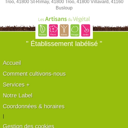
Troo, 41800 St-Rimay, 41800 Troo, 41800 Villavard, 41160
Busloup
" Établissement labélisé "
Accueil
Comment cultivons-nous
Services +
Notre Label
Coordonnées & horaires
|
Gestion des cookies