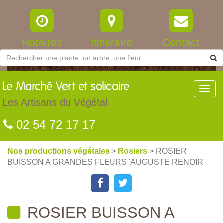
Horaires
Itinéraire
Contact
Le
Marché Vert et solidaire
Toggl
navig
Les Artisans du Végétal
02 54 72 17 17
Nos productions végétales
>
Rosiers
> ROSIER
BUISSON A GRANDES FLEURS 'AUGUSTE RENOIR'
ROSIER BUISSON A