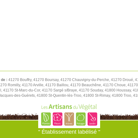
 de :
41270 Bouffry, 41270 Boursay, 41270 Chauvigny-du-Perche, 41270 Droué, 4
1270 Romilly, 41170 Arville, 41170 Baillou, 41170 Beauchêne, 41170 Choue, 411
l, 41170 St-Marc-du-Cor, 41170 Sargé s/Braye, 41170 Souday, 41800 Houssay, 41
t-Jacques-des-Guérets, 41800 St-Quentin-lès-Troo, 41800 St-Rimay, 41800 Troo, 41
" Établissement labélisé "