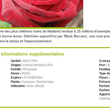
ne des plus célèbres roses de Meilland vendue à 25 millions d'exempl
e bonne tenue. Détrônée aujourd'hui par 'Black Baccara', une rose pr
ans le temps et l'épanouissement.
Informations supplémentaires
Variété :
BACCARA
Croiss
Origine :
France Meilland 1954
Port :
B
Famille :
Rosaceae
Feuilla
Genre :
ROSA
Type de
Espèce :
FLORIBUNDA
Fleurs 
Plante :
Caduque, Ornementale
Présenc
Utilisation :
Isole, Massif
Parfum 
Parfum 
Apports
organiq