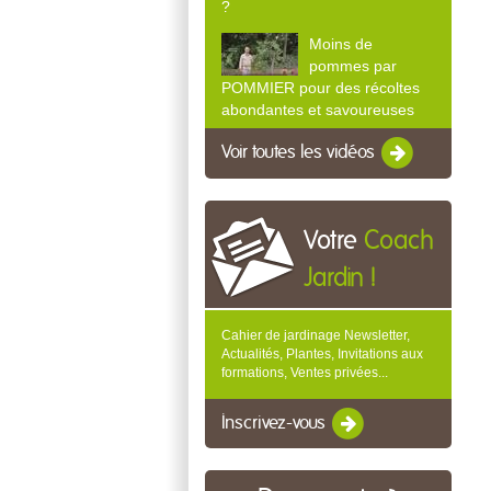
?
Moins de
pommes par
POMMIER pour des récoltes
abondantes et savoureuses
Voir toutes les vidéos
Votre
Coach
Jardin !
Cahier de jardinage Newsletter,
Actualités, Plantes, Invitations aux
formations, Ventes privées...
Inscrivez-vous