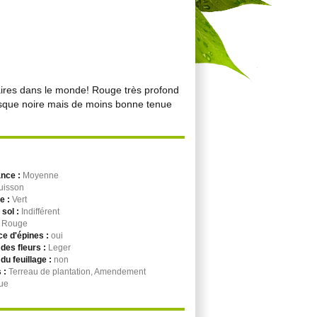
aires dans le monde! Rouge très profond
esque noire mais de moins bonne tenue
ance :
Moyenne
uisson
ge :
Vert
 sol :
Indifférent
:
Rouge
e d'épines :
oui
des fleurs :
Leger
du feuillage :
non
 :
Terreau de plantation, Amendement
ue