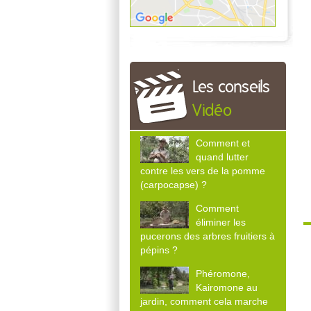
Les conseils
Vidéo
Comment et
quand lutter
contre les vers de la pomme
(carpocapse) ?
Comment
éliminer les
pucerons des arbres fruitiers à
pépins ?
Phéromone,
Kairomone au
jardin, comment cela marche