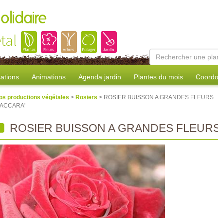
olidaire
tal
sations
Animations
Agenda jardin
Plantes du mois
Coordo
os productions végétales
>
Rosiers
> ROSIER BUISSON A GRANDES FLEURS
BACCARA'
ROSIER BUISSON A GRANDES FLEURS