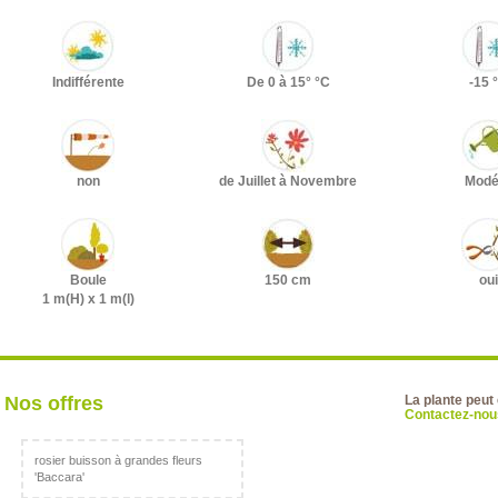
Indifférente
De 0 à 15° °C
-15 
non
de Juillet à Novembre
Modé
Boule
150 cm
oui
1 m(H) x 1 m(l)
Nos offres
La plante peut
Contactez-nous
rosier buisson à grandes fleurs
'Baccara'