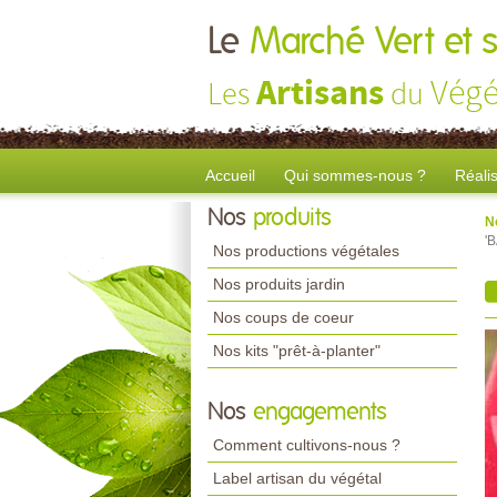
Le
Marché Vert et s
Artisans
Végé
Les
du
Accueil
Qui sommes-nous ?
Réali
Nos
produits
N
'
Nos productions végétales
Nos produits jardin
Nos coups de coeur
Nos kits "prêt-à-planter"
Nos
engagements
Comment cultivons-nous ?
Label artisan du végétal