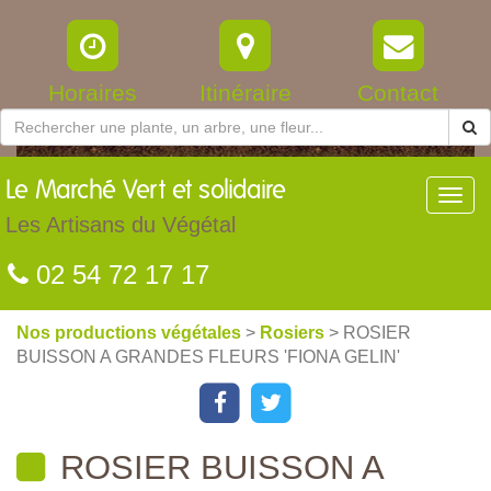
Horaires
Itinéraire
Contact
Le
Marché Vert et solidaire
Toggl
navig
Les Artisans du Végétal
02 54 72 17 17
Nos productions végétales
>
Rosiers
> ROSIER
BUISSON A GRANDES FLEURS 'FIONA GELIN'
ROSIER BUISSON A