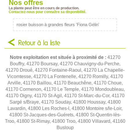
Nos offres
La plante peut être en cours de production.
Contactez-nous pour connaître sa disponibilité.
rosier buisson à grandes fleurs 'Fiona Gélin'
Retour à la liste
Notre exploitation est située à proximité de :
41270
Bouffry, 41270 Boursay, 41270 Chauvigny-du-Perche,
41270 Droué, 41270 Fontaine-Raoul, 41270 La Chapelle-
Vicomtesse, 41270 La Fontenelle, 41270 Romilly, 41170
Arville, 41170 Baillou, 41170 Beauchêne, 41170 Choue,
41170 Cormenon, 41170 Le Temple, 41170 Mondoubleau,
41170 Oigny, 41170 St-Agil, 41170 St-Marc-du-Cor, 41170
Sargé s/Braye, 41170 Souday, 41800 Houssay, 41800
Lavardin, 41800 Les Roches-l, 41800 Montoire s/le-Loir,
41800 St-Jacques-des-Guérets, 41800 St-Quentin-lès-
Troo, 41800 St-Rimay, 41800 Troo, 41800 Villavard, 41160
Busloup