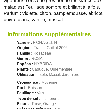
vigoureuse et saine (très bonne résistance aux
maladies) Feuillage sombre et brillant à la fois.
Parfum : violette, citron, pamplemousse, abricot,
poivre blanc, vanille, muscat.
Informations supplémentaires
Variété :
FIONA GELIN
Origine :
France Guillot 2006
Famille :
Rosaceae
Genre :
ROSA
Espèce :
HYBRIDA
Plante :
Caduque, Ornementale
Utilisation :
Isole, Massif, Jardiniere
Croissance :
Moyenne
Port :
Buisson
Feuillage :
Vert
Type de sol :
Indifférent
Fleurs :
Rose, Orange