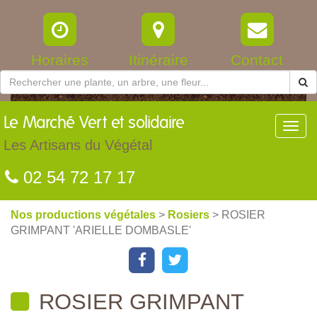
Horaires
Itinéraire
Contact
Le
Marché Vert et solidaire
Toggl
navig
Les Artisans du Végétal
02 54 72 17 17
Nos productions végétales
>
Rosiers
> ROSIER
GRIMPANT 'ARIELLE DOMBASLE'
ROSIER GRIMPANT