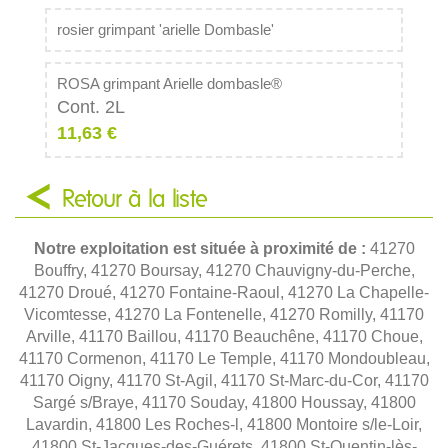
rosier grimpant 'arielle Dombasle'
ROSA grimpant Arielle dombasle®
Cont. 2L
11,63 €
Retour à la liste
Notre exploitation est située à proximité de :
41270
Bouffry, 41270 Boursay, 41270 Chauvigny-du-Perche,
41270 Droué, 41270 Fontaine-Raoul, 41270 La Chapelle-
Vicomtesse, 41270 La Fontenelle, 41270 Romilly, 41170
Arville, 41170 Baillou, 41170 Beauchêne, 41170 Choue,
41170 Cormenon, 41170 Le Temple, 41170 Mondoubleau,
41170 Oigny, 41170 St-Agil, 41170 St-Marc-du-Cor, 41170
Sargé s/Braye, 41170 Souday, 41800 Houssay, 41800
Lavardin, 41800 Les Roches-l, 41800 Montoire s/le-Loir,
41800 St-Jacques-des-Guérets, 41800 St-Quentin-lès-