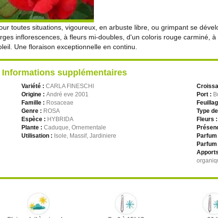
our toutes situations, vigoureux, en arbuste libre, ou grimpant se dév
arges inflorescences, à fleurs mi-doubles, d'un coloris rouge carminé, à 
oleil. Une floraison exceptionnelle en continu.
Informations supplémentaires
Variété :
CARLA FINESCHI
Croiss
Origine :
André eve 2001
Port :
B
Famille :
Rosaceae
Feuilla
Genre :
ROSA
Type de
Espèce :
HYBRIDA
Fleurs 
Plante :
Caduque, Ornementale
Présenc
Utilisation :
Isole, Massif, Jardiniere
Parfum 
Parfum 
Apports
organiq