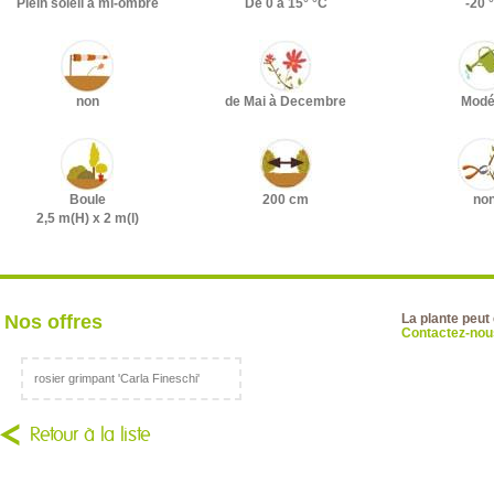
Plein soleil à mi-ombre
De 0 à 15° °C
-20 
non
de Mai à Decembre
Modé
Boule
200 cm
no
2,5 m(H) x 2 m(l)
Nos offres
La plante peut
Contactez-nous
rosier grimpant 'Carla Fineschi'
Retour à la liste