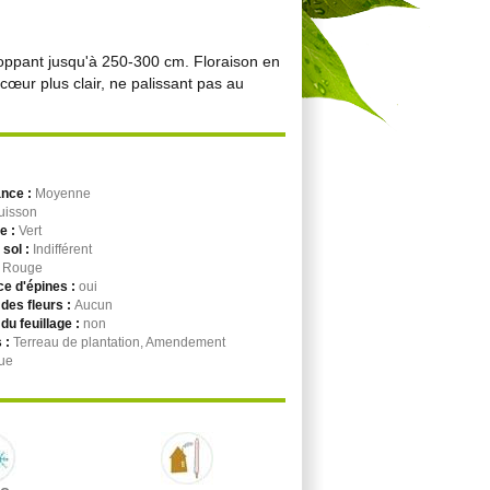
eloppant jusqu'à 250-300 cm. Floraison en
cœur plus clair, ne palissant pas au
ance :
Moyenne
uisson
ge :
Vert
 sol :
Indifférent
:
Rouge
e d'épines :
oui
des fleurs :
Aucun
du feuillage :
non
 :
Terreau de plantation, Amendement
ue