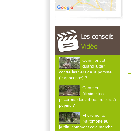
Les conseils
Vidéo
Comment et
quand lutter
contre les vers de la pomme
(carpocapse) ?
Comment
éliminer les
pucerons des arbres fruitiers à
pépins ?
Phéromone,
Kairomone au
jardin, comment cela marche