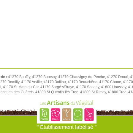
 de :
41270 Bouffry, 41270 Boursay, 41270 Chauvigny-du-Perche, 41270 Droué, 4
1270 Romilly, 41170 Arville, 41170 Baillou, 41170 Beauchêne, 41170 Choue, 411
l, 41170 St-Marc-du-Cor, 41170 Sargé s/Braye, 41170 Souday, 41800 Houssay, 41
t-Jacques-des-Guérets, 41800 St-Quentin-lès-Troo, 41800 St-Rimay, 41800 Troo, 41
" Établissement labélisé "