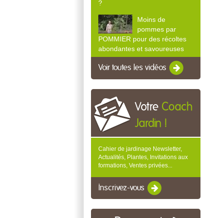
?
Moins de
pommes par
POMMIER pour des récoltes
abondantes et savoureuses
Voir toutes les vidéos
Votre
Coach
Jardin !
Cahier de jardinage Newsletter,
Actualités, Plantes, Invitations aux
formations, Ventes privées...
Inscrivez-vous