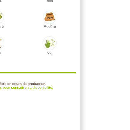
°C
non
ré
Modéré
n
oui
 être en cours de production.
 pour connaître sa disponibilité.