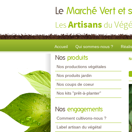
Le
Marché Vert et s
Artisans
Végé
Les
du
Accueil
Qui sommes-nous ?
Réali
Nos
produits
N
Nos productions végétales
Nos produits jardin
Nos coups de coeur
Nos kits "prêt-à-planter"
Nos
engagements
Comment cultivons-nous ?
Label artisan du végétal