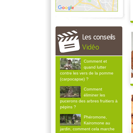
Les conseils
Vidéo
Comment et
quand lutter
contre les vers de la pomme
(carpocapse) ?
Comment
éliminer les
pucerons des arbres fruitiers à
pépins ?
Phéromone,
Kairomone au
jardin, comment cela marche