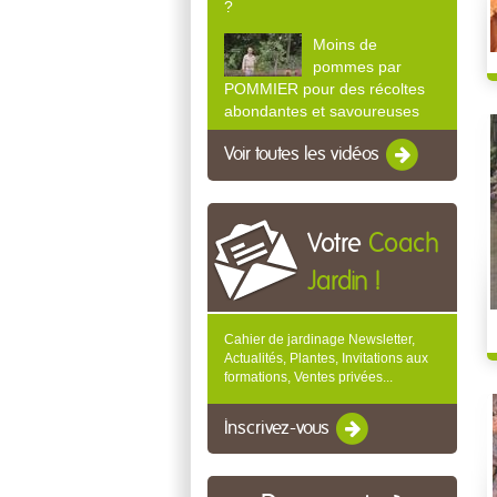
?
Moins de
pommes par
POMMIER pour des récoltes
abondantes et savoureuses
Voir toutes les vidéos
Votre
Coach
Jardin !
Cahier de jardinage Newsletter,
Actualités, Plantes, Invitations aux
formations, Ventes privées...
Inscrivez-vous