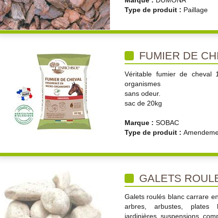
Marque :
DUMONA
Type de produit :
Paillage
FUMIER DE CH
Véritable fumier de cheval
organismes
sans odeur.
sac de 20kg
Marque :
SOBAC
Type de produit :
Amendemen
GALETS ROUL
Galets roulés blanc carrare en
arbres, arbustes, plates 
jardinières, suspensions, comp