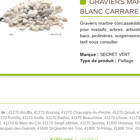
GRAVIERS MA
BLANC CARRARE
Graviers marbre concassésbla
pour massifs, arbres, arbuste
bacs, jardinières, suspensions
tarif nous consulter
Marque :
SECRET VERT
Type de produit :
Paillage
 de :
41270 Bouffry, 41270 Boursay, 41270 Chauvigny-du-Perche, 41270 Droué, 4
1270 Romilly, 41170 Arville, 41170 Baillou, 41170 Beauchêne, 41170 Choue, 411
l, 41170 St-Marc-du-Cor, 41170 Sargé s/Braye, 41170 Souday, 41800 Houssay, 41
t-Jacques-des-Guérets, 41800 St-Quentin-lès-Troo, 41800 St-Rimay, 41800 Troo, 41