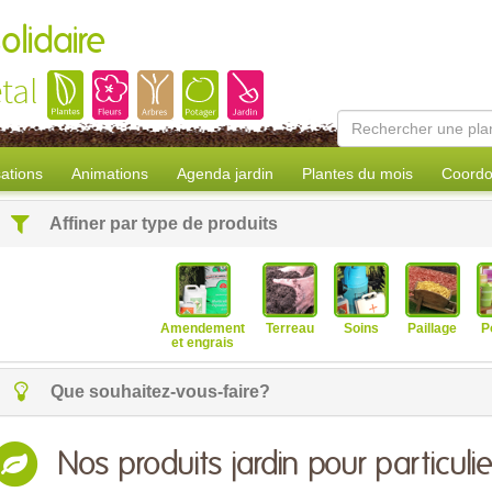
olidaire
tal
sations
Animations
Agenda jardin
Plantes du mois
Coordo
Affiner par type de produits
Amendement
Terreau
Soins
Paillage
P
et engrais
Que souhaitez-vous-faire?
Nos produits jardin pour particulie