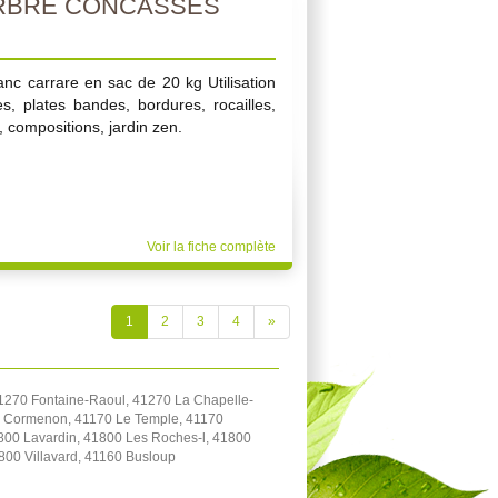
RBRE CONCASSES
nc carrare en sac de 20 kg Utilisation
s, plates bandes, bordures, rocailles,
, compositions, jardin zen.
Voir la fiche complète
1
2
3
4
»
1270 Fontaine-Raoul, 41270 La Chapelle-
70 Cormenon, 41170 Le Temple, 41170
800 Lavardin, 41800 Les Roches-l, 41800
800 Villavard, 41160 Busloup