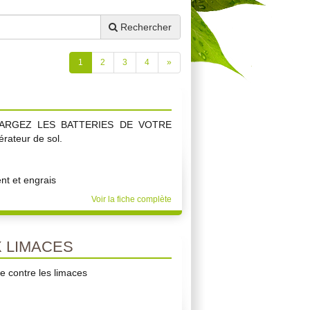
Rechercher
1
2
3
4
»
ARGEZ LES BATTERIES DE VOTRE
érateur de sol.
t et engrais
Voir la fiche complète
 LIMACES
e contre les limaces