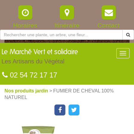
Horaires
Itinéraire
Contact
Le
Marché Vert et solidaire
Toggl
navig
Les Artisans du Végétal
02 54 72 17 17
Nos produits jardin
> FUMIER DE CHEVAL 100%
NATUREL