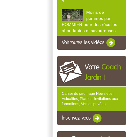
?
Moins de
pommes par
POMMIER pour des récoltes
abondantes et savoureuses
Voir toutes les vidéos
Votre
Coach
Jardin !
Cahier de jardinage Newsletter,
Actualités, Plantes, Invitations aux
formations, Ventes privées...
Inscrivez-vous