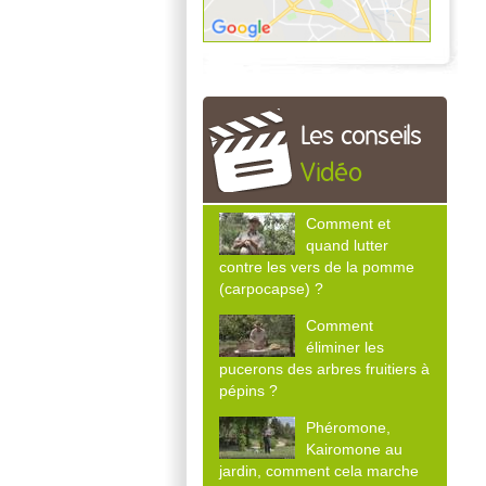
Les conseils
Vidéo
Comment et
quand lutter
contre les vers de la pomme
(carpocapse) ?
Comment
éliminer les
pucerons des arbres fruitiers à
pépins ?
Phéromone,
Kairomone au
jardin, comment cela marche