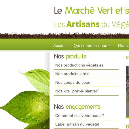
Le
Marché Vert et s
Artisans
Végé
Les
du
Accueil
Qui sommes-nous ?
Réali
Nos
produits
N
Nos productions végétales
Nos produits jardin
Nos coups de coeur
Nos kits "prêt-à-planter"
Nos
engagements
Comment cultivons-nous ?
Label artisan du végétal
D