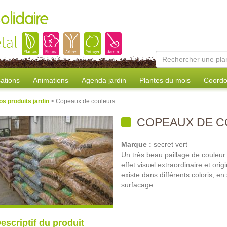
olidaire
tal
sations
Animations
Agenda jardin
Plantes du mois
Coordo
os produits jardin
> Copeaux de couleurs
COPEAUX DE C
Marque :
secret vert
Un très beau paillage de couleur 
effet visuel extraordinaire et ori
existe dans différents coloris, 
surfacage.
escriptif du produit