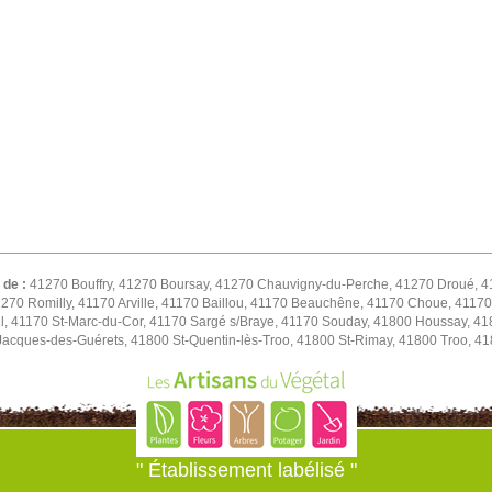
 de :
41270 Bouffry, 41270 Boursay, 41270 Chauvigny-du-Perche, 41270 Droué, 4
1270 Romilly, 41170 Arville, 41170 Baillou, 41170 Beauchêne, 41170 Choue, 411
l, 41170 St-Marc-du-Cor, 41170 Sargé s/Braye, 41170 Souday, 41800 Houssay, 41
t-Jacques-des-Guérets, 41800 St-Quentin-lès-Troo, 41800 St-Rimay, 41800 Troo, 41
" Établissement labélisé "