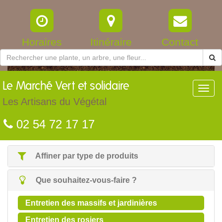
Horaires
Itinéraire
Contact
Le
Marché Vert et solidaire
Toggl
navig
Les Artisans du Végétal
02 54 72 17 17
Affiner par type de produits
Que souhaitez-vous-faire ?
Entretien des massifs et jardinières
Entretien des rosiers