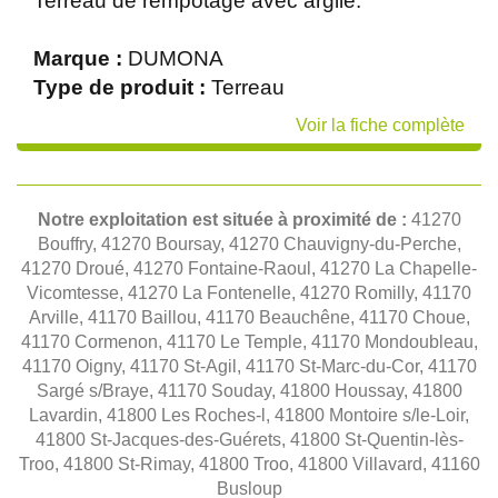
Terreau de rempotage avec argile.
Marque :
DUMONA
Type de produit :
Terreau
Voir la fiche complète
Notre exploitation est située à proximité de :
41270
Bouffry, 41270 Boursay, 41270 Chauvigny-du-Perche,
41270 Droué, 41270 Fontaine-Raoul, 41270 La Chapelle-
Vicomtesse, 41270 La Fontenelle, 41270 Romilly, 41170
Arville, 41170 Baillou, 41170 Beauchêne, 41170 Choue,
41170 Cormenon, 41170 Le Temple, 41170 Mondoubleau,
41170 Oigny, 41170 St-Agil, 41170 St-Marc-du-Cor, 41170
Sargé s/Braye, 41170 Souday, 41800 Houssay, 41800
Lavardin, 41800 Les Roches-l, 41800 Montoire s/le-Loir,
41800 St-Jacques-des-Guérets, 41800 St-Quentin-lès-
Troo, 41800 St-Rimay, 41800 Troo, 41800 Villavard, 41160
Busloup