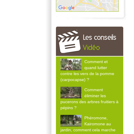
Les conseils
Vidéo
Comment et
quand lutter
contre les vers de la pomme
(carpocapse) ?
Comment
éliminer les
pucerons des arbres fruitiers à
pépins ?
Phéromone,
Kairomone au
jardin, comment cela marche