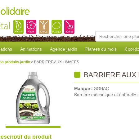
olidaire
tal
sations
Animations
Agenda jardin
Plantes du mois
Coordo
os produits jardin
> BARRIERE AUX LIMACES
BARRIERE AUX 
Marque :
SOBAC
Barrière mécanique et naturelle 
escriptif du produit