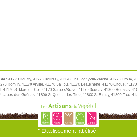
 de :
41270 Bouffry, 41270 Boursay, 41270 Chauvigny-du-Perche, 41270 Droué, 4
1270 Romilly, 41170 Arville, 41170 Baillou, 41170 Beauchêne, 41170 Choue, 411
l, 41170 St-Marc-du-Cor, 41170 Sargé s/Braye, 41170 Souday, 41800 Houssay, 41
t-Jacques-des-Guérets, 41800 St-Quentin-lès-Troo, 41800 St-Rimay, 41800 Troo, 41
" Établissement labélisé "