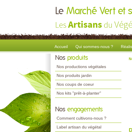
Le
Marché Vert et s
Artisans
Végé
Les
du
Accueil
Qui sommes-nous ?
Réali
Nos
produits
N
Nos productions végétales
Nos produits jardin
Nos coups de coeur
Nos kits "prêt-à-planter"
Nos
engagements
Comment cultivons-nous ?
Label artisan du végétal
D