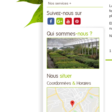
Nos services +
L
f
Suivez-nous sur
p
E
n
Qui sommes
-nous ?
N
1
Nous
situer
Coordonnées
&
Horaires