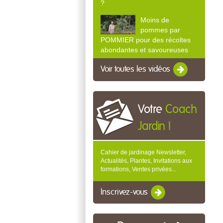
?
Moins de
pommes par
POMMIER pour des récoltes
abondantes et savoureuses
Voir toutes les vidéos
Votre
Coach
Jardin !
Cahier de jardinage Newsletter,
Actualités, Plantes, Invitations aux
formations, Ventes privées...
Inscrivez-vous