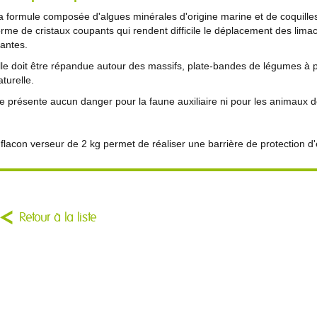
a formule composée d'algues minérales d'origine marine et de coquill
orme de cristaux coupants qui rendent difficile le déplacement des limace
lantes.
lle doit être répandue autour des massifs, plate-bandes de légumes à p
aturelle.
e présente aucun danger pour la faune auxiliaire ni pour les animaux 
 flacon verseur de 2 kg permet de réaliser une barrière de protection d'
Retour à la liste