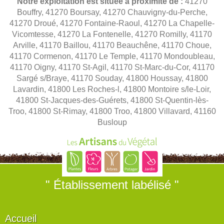
Notre exploitation est située à proximité de :
41270
Bouffry, 41270 Boursay, 41270 Chauvigny-du-Perche,
41270 Droué, 41270 Fontaine-Raoul, 41270 La Chapelle-
Vicomtesse, 41270 La Fontenelle, 41270 Romilly, 41170
Arville, 41170 Baillou, 41170 Beauchêne, 41170 Choue,
41170 Cormenon, 41170 Le Temple, 41170 Mondoubleau,
41170 Oigny, 41170 St-Agil, 41170 St-Marc-du-Cor, 41170
Sargé s/Braye, 41170 Souday, 41800 Houssay, 41800
Lavardin, 41800 Les Roches-l, 41800 Montoire s/le-Loir,
41800 St-Jacques-des-Guérets, 41800 St-Quentin-lès-
Troo, 41800 St-Rimay, 41800 Troo, 41800 Villavard, 41160
Busloup
" Établissement labélisé "
Accueil