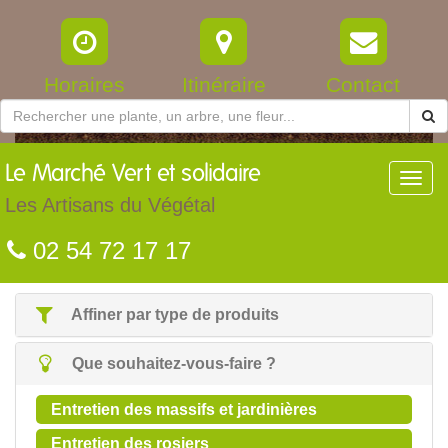
Horaires
Itinéraire
Contact
Le
Marché Vert et solidaire
Toggl
navig
Les Artisans du Végétal
02 54 72 17 17
Affiner par type de produits
Que souhaitez-vous-faire ?
Entretien des massifs et jardinières
Entretien des rosiers