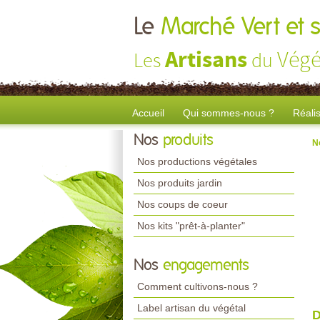
Le
Marché Vert et s
Artisans
Végé
Les
du
Accueil
Qui sommes-nous ?
Réali
Nos
produits
N
Nos productions végétales
Nos produits jardin
Nos coups de coeur
Nos kits "prêt-à-planter"
Nos
engagements
Comment cultivons-nous ?
Label artisan du végétal
D