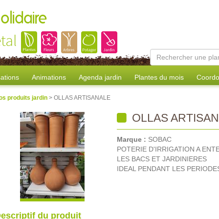
olidaire
tal
sations
Animations
Agenda jardin
Plantes du mois
Coordo
os produits jardin
> OLLAS ARTISANALE
OLLAS ARTISA
Marque :
SOBAC
POTERIE D'IRRIGATION A EN
LES BACS ET JARDINIERES
IDEAL PENDANT LES PERIODE
escriptif du produit