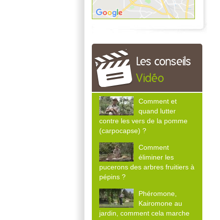
Les conseils
Vidéo
Comment et
quand lutter
contre les vers de la pomme
(carpocapse) ?
Comment
éliminer les
pucerons des arbres fruitiers à
pépins ?
Phéromone,
Kairomone au
jardin, comment cela marche