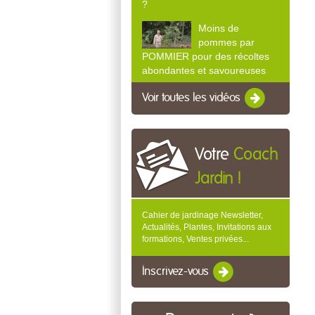
?
Moins de
pommes par
POMMIER pour des récoltes
abondantes et savoureuses
Voir toutes les vidéos
Votre
Coach
Jardin !
Cahier de jardinage Newsletter,
Actualités, Plantes, Invitations aux
formations, Ventes privées...
Inscrivez-vous