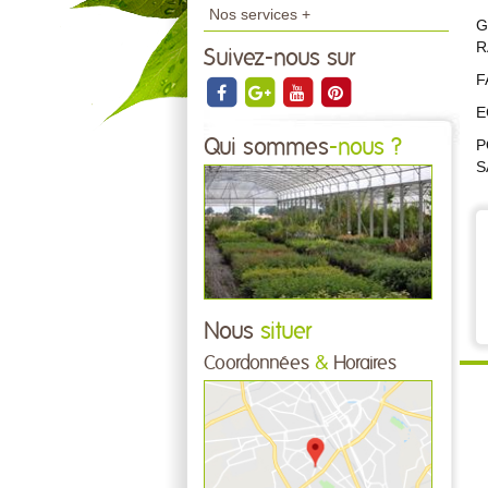
Nos services +
G
R
Suivez-nous sur
F
E
Qui sommes
-nous ?
P
S
Nous
situer
Coordonnées
&
Horaires