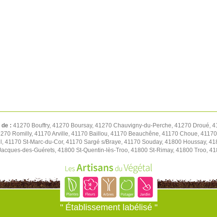
 de :
41270 Bouffry, 41270 Boursay, 41270 Chauvigny-du-Perche, 41270 Droué, 4
1270 Romilly, 41170 Arville, 41170 Baillou, 41170 Beauchêne, 41170 Choue, 411
l, 41170 St-Marc-du-Cor, 41170 Sargé s/Braye, 41170 Souday, 41800 Houssay, 41
t-Jacques-des-Guérets, 41800 St-Quentin-lès-Troo, 41800 St-Rimay, 41800 Troo, 41
" Établissement labélisé "