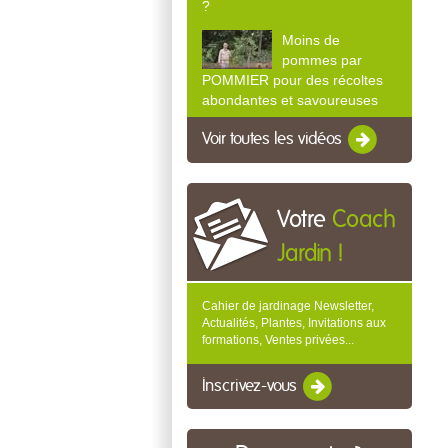
?
Moins de
pommes par
POMMIER pour des récoltes
abondantes et savoureuses
Voir toutes les vidéos
Votre
Coach
Jardin !
Cahier de jardinage Newsletter,
Actualités, Plantes, Invitations aux
formations, Ventes privées...
Inscrivez-vous