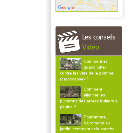
Les conseils
Vidéo
Comment et
quand lutter
contre les vers de la pomme
(carpocapse) ?
Comment
éliminer les
pucerons des arbres fruitiers à
pépins ?
Phéromone,
Kairomone au
jardin, comment cela marche