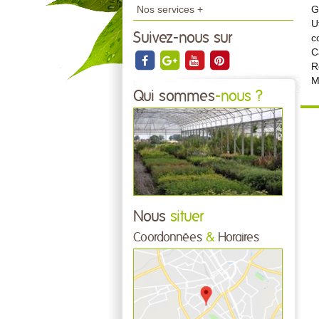
Nos services +
G
U
Suivez-nous sur
c
C
R
M
Qui sommes
-nous ?
Nous
situer
Coordonnées
&
Horaires