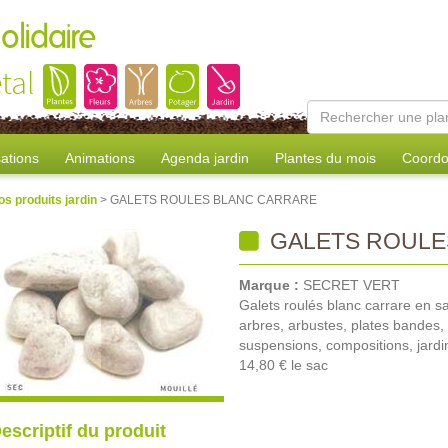
olidaire
tal
sations
Animations
Agenda jardin
Plantes du mois
Coordo
os produits jardin
> GALETS ROULES BLANC CARRARE
GALETS ROULE
Marque :
SECRET VERT
Galets roulés blanc carrare en sa
arbres, arbustes, plates bandes, b
suspensions, compositions, jardi
14,80 € le sac
escriptif du produit