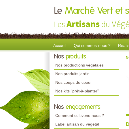
Le
Marché Vert et s
Artisans
Végé
Les
du
Accueil
Qui sommes-nous ?
Réali
Nos
produits
N
Nos productions végétales
Nos produits jardin
Nos coups de coeur
Nos kits "prêt-à-planter"
Nos
engagements
Comment cultivons-nous ?
D
Label artisan du végétal