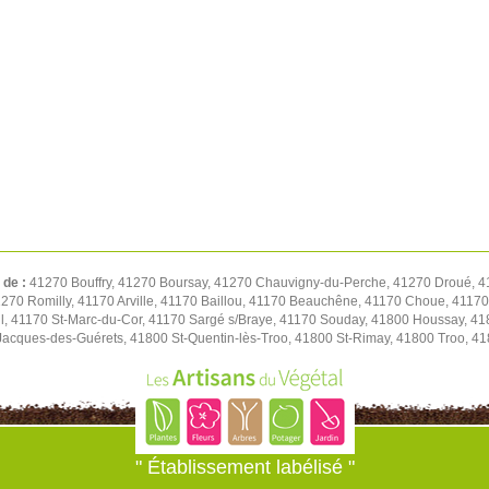
 de :
41270 Bouffry, 41270 Boursay, 41270 Chauvigny-du-Perche, 41270 Droué, 4
1270 Romilly, 41170 Arville, 41170 Baillou, 41170 Beauchêne, 41170 Choue, 411
l, 41170 St-Marc-du-Cor, 41170 Sargé s/Braye, 41170 Souday, 41800 Houssay, 41
t-Jacques-des-Guérets, 41800 St-Quentin-lès-Troo, 41800 St-Rimay, 41800 Troo, 41
" Établissement labélisé "