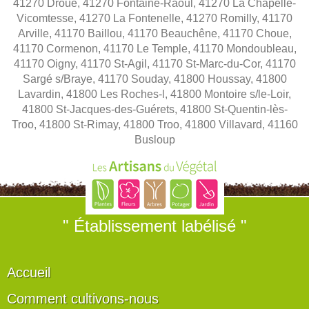
41270 Droué, 41270 Fontaine-Raoul, 41270 La Chapelle-
Vicomtesse, 41270 La Fontenelle, 41270 Romilly, 41170
Arville, 41170 Baillou, 41170 Beauchêne, 41170 Choue,
41170 Cormenon, 41170 Le Temple, 41170 Mondoubleau,
41170 Oigny, 41170 St-Agil, 41170 St-Marc-du-Cor, 41170
Sargé s/Braye, 41170 Souday, 41800 Houssay, 41800
Lavardin, 41800 Les Roches-l, 41800 Montoire s/le-Loir,
41800 St-Jacques-des-Guérets, 41800 St-Quentin-lès-
Troo, 41800 St-Rimay, 41800 Troo, 41800 Villavard, 41160
Busloup
" Établissement labélisé "
Accueil
Comment cultivons-nous