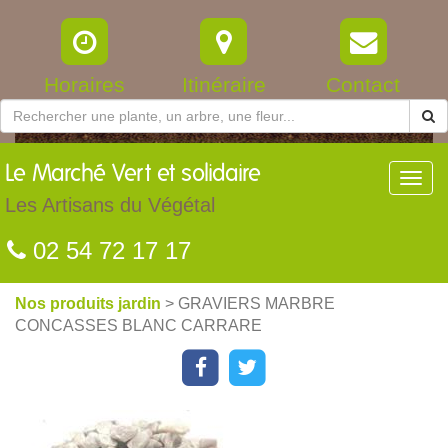
Horaires
Itinéraire
Contact
Le
Marché Vert et solidaire
Toggl
navig
Les Artisans du Végétal
02 54 72 17 17
Nos produits jardin
> GRAVIERS MARBRE
CONCASSES BLANC CARRARE