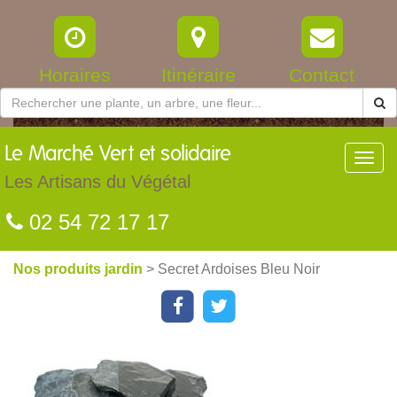
Horaires
Itinéraire
Contact
Le
Marché Vert et solidaire
Toggl
navig
Les Artisans du Végétal
02 54 72 17 17
Nos produits jardin
> Secret Ardoises Bleu Noir