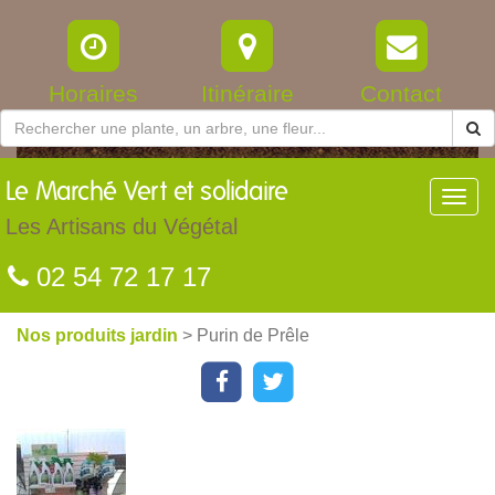
Horaires
Itinéraire
Contact
Le
Marché Vert et solidaire
Toggl
navig
Les Artisans du Végétal
02 54 72 17 17
Nos produits jardin
> Purin de Prêle