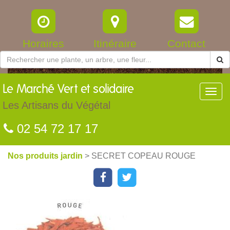
Horaires
Itinéraire
Contact
Le
Marché Vert et solidaire
Toggl
navig
Les Artisans du Végétal
02 54 72 17 17
Nos produits jardin
> SECRET COPEAU ROUGE