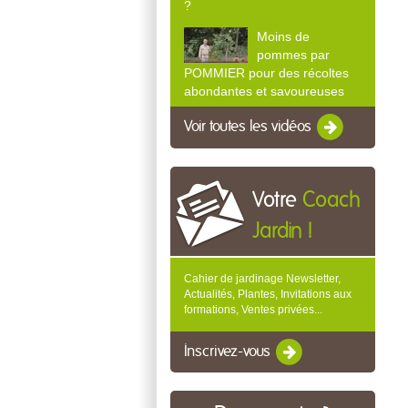
?
Moins de
pommes par
POMMIER pour des récoltes
abondantes et savoureuses
Voir toutes les vidéos
Votre
Coach
Jardin !
Cahier de jardinage Newsletter,
Actualités, Plantes, Invitations aux
formations, Ventes privées...
Inscrivez-vous