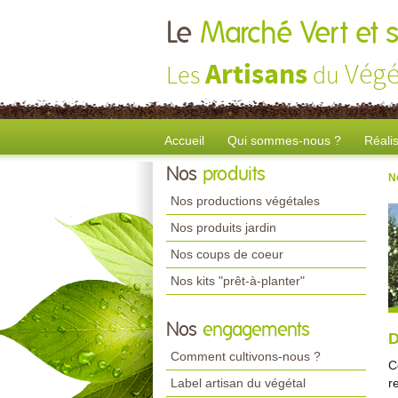
Le
Marché Vert et s
Artisans
Végé
Les
du
Accueil
Qui sommes-nous ?
Réali
Nos
produits
N
Nos productions végétales
Nos produits jardin
Nos coups de coeur
Nos kits "prêt-à-planter"
Nos
engagements
D
Comment cultivons-nous ?
C
Label artisan du végétal
r