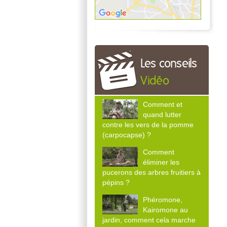
Les conseils
Vidéo
Comment et
quand lutter
contre les vers de la pomme
(carpocapse) ?
Comment
éliminer les
pucerons des arbres fruitiers à
pépins ?
Phéromone,
Kairomone au
jardin, comment cela marche