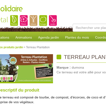
olidaire
tal
sations
Animations
Agenda jardin
Plantes du mois
Coordo
os produits jardin
> Terreau Plantation
TERREAU PLAN
Marque :
dumona
Ce terreau est votre allié pour vo
escriptif du produit
e terreau est composé de tourbe, de compost, d'écorces, de coco et d
eprise de vos végétaux.