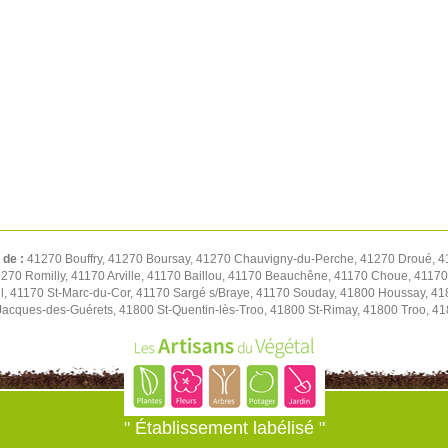
 de :
41270 Bouffry, 41270 Boursay, 41270 Chauvigny-du-Perche, 41270 Droué, 4
1270 Romilly, 41170 Arville, 41170 Baillou, 41170 Beauchêne, 41170 Choue, 411
l, 41170 St-Marc-du-Cor, 41170 Sargé s/Braye, 41170 Souday, 41800 Houssay, 41
t-Jacques-des-Guérets, 41800 St-Quentin-lès-Troo, 41800 St-Rimay, 41800 Troo, 41
" Établissement labélisé "