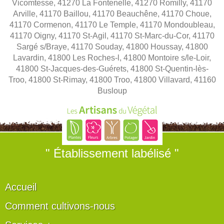
Vicomtesse, 41270 La Fontenelle, 41270 Romilly, 41170
Arville, 41170 Baillou, 41170 Beauchêne, 41170 Choue,
41170 Cormenon, 41170 Le Temple, 41170 Mondoubleau,
41170 Oigny, 41170 St-Agil, 41170 St-Marc-du-Cor, 41170
Sargé s/Braye, 41170 Souday, 41800 Houssay, 41800
Lavardin, 41800 Les Roches-l, 41800 Montoire s/le-Loir,
41800 St-Jacques-des-Guérets, 41800 St-Quentin-lès-
Troo, 41800 St-Rimay, 41800 Troo, 41800 Villavard, 41160
Busloup
" Établissement labélisé "
Accueil
Comment cultivons-nous