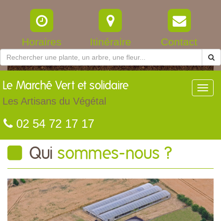
Horaires
Itinéraire
Contact
Le
Marché Vert et solidaire
Toggl
navig
Les Artisans du Végétal
02 54 72 17 17
Qui
sommes-nous ?