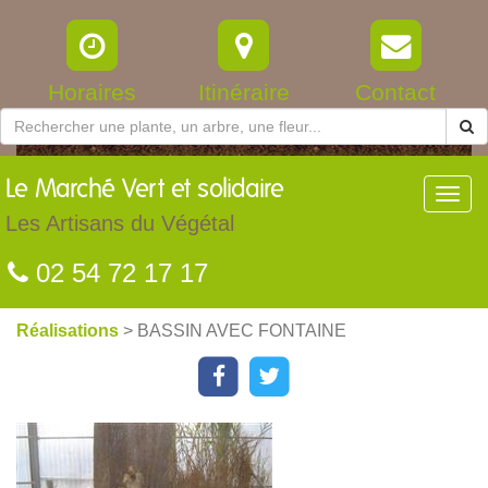
Horaires
Itinéraire
Contact
Le
Marché Vert et solidaire
Toggl
navig
Les Artisans du Végétal
02 54 72 17 17
Réalisations
> BASSIN AVEC FONTAINE